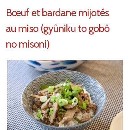
Bœuf et bardane mijotés
au miso (gyûniku to gobô
no misoni)