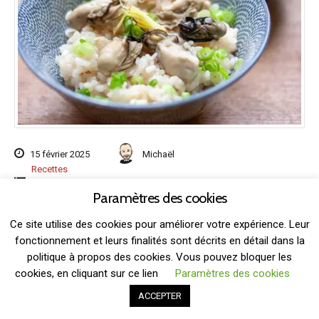
15 février 2025
Michaël
Recettes
Recettes japonaises
Paramètres des cookies
牡蠣ご飯 Cette recette de riz aux huîtres m’a été inspirée
Ce site utilise des cookies pour améliorer votre expérience. Leur
par une publication Instagram de notre amie de Kyoto qui
fonctionnement et leurs finalités sont décrits en détail dans la
a commandé ce plat dans le restaurant Watatsune (わたつ
politique à propos des cookies. Vous pouvez bloquer les
ね). Le lieu est spécialisé dans les nouilles soba maison
cookies, en cliquant sur ce lien
Paramètres des cookies
et sert également des plats saisonniers comme le kaki
ACCEPTER
gohan en hiver ou le tempura de congre (anago) en été.
Etant grand […]