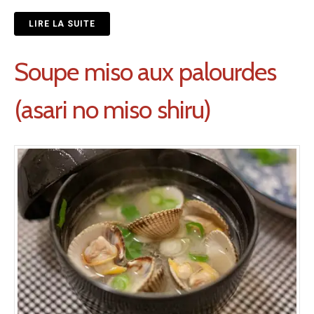
LIRE LA SUITE
Soupe miso aux palourdes
(asari no miso shiru)