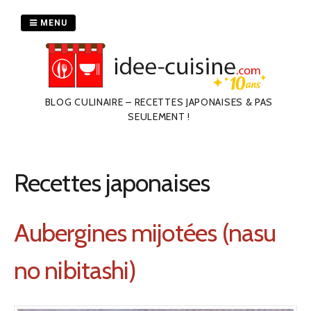
Passer
au
MENU
contenu
BLOG CULINAIRE – RECETTES JAPONAISES & PAS
SEULEMENT !
Recettes japonaises
Aubergines mijotées (nasu
no nibitashi)