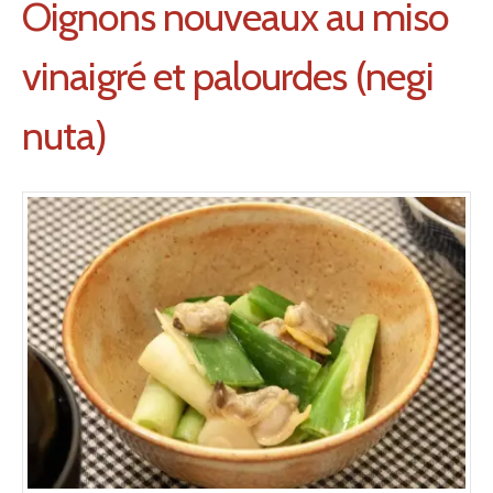
Oignons nouveaux au miso
vinaigré et palourdes (negi
nuta)