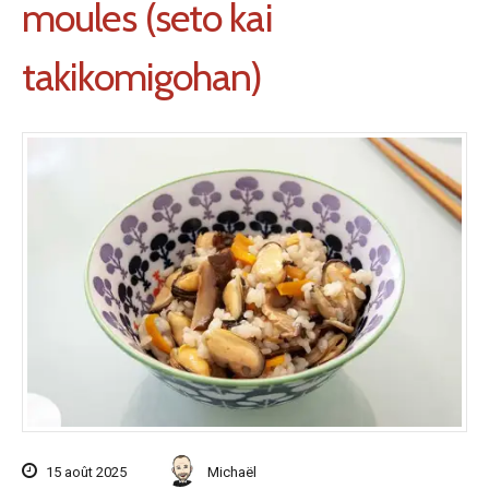
moules (seto kai
takikomigohan)
15 août 2025
Michaël