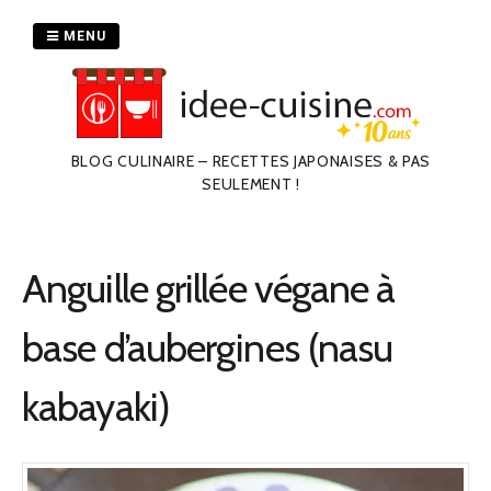
Passer
au
MENU
contenu
BLOG CULINAIRE – RECETTES JAPONAISES & PAS
SEULEMENT !
Anguille grillée végane à
base d’aubergines (nasu
kabayaki)