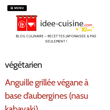
Passer
au
MENU
contenu
BLOG CULINAIRE – RECETTES JAPONAISES & PAS
SEULEMENT !
végétarien
Anguille grillée végane à
base d’aubergines (nasu
kabayaki)