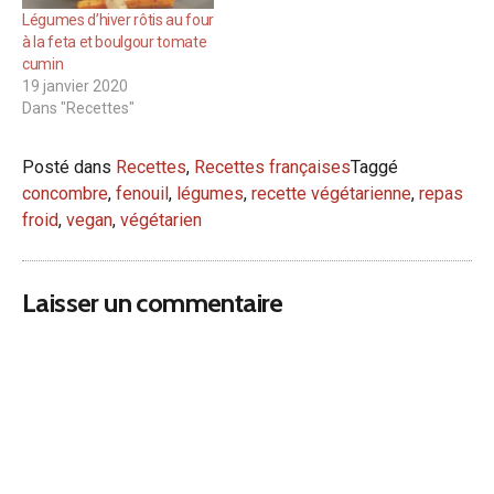
Légumes d’hiver rôtis au four
à la feta et boulgour tomate
cumin
19 janvier 2020
Dans "Recettes"
Posté dans
Recettes
,
Recettes françaises
Taggé
concombre
,
fenouil
,
légumes
,
recette végétarienne
,
repas
froid
,
vegan
,
végétarien
Laisser un commentaire