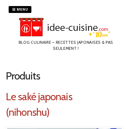
Passer
au
MENU
contenu
BLOG CULINAIRE – RECETTES JAPONAISES & PAS
SEULEMENT !
Produits
Le saké japonais
(nihonshu)