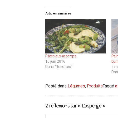
Articles similaires
Pâtes aux asperges
Poin
10 juin 2016
bur
Dans "Recettes"
5 m
Dan
Posté dans
Légumes
,
Produits
Taggé
a
2 réflexions sur «
L’asperge
»