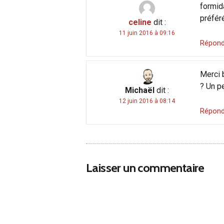
formid
préfér
celine
dit :
11 juin 2016 à 09:16
Répond
Merci 
? Un p
Michaël
dit :
12 juin 2016 à 08:14
Répond
Laisser un commentaire