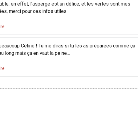
able, en effet, l’asperge est un délice, et les vertes sont mes
ées, merci pour ces infos utiles
re
beaucoup Céline ! Tu me diras si tu les as préparées comme ça
eu long mais ça en vaut la peine…
re