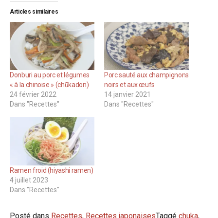
Articles similaires
Donburi au porc et légumes
Porc sauté aux champignons
« à la chinoise » (chūkadon)
noirs et aux œufs
24 février 2022
14 janvier 2021
Dans "Recettes"
Dans "Recettes"
Ramen froid (hiyashi ramen)
4 juillet 2023
Dans "Recettes"
Posté dans
Recettes
,
Recettes japonaises
Taggé
chuka
,