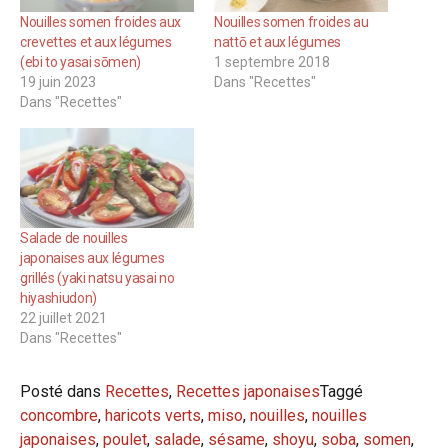
Nouilles somen froides aux
Nouilles somen froides au
crevettes et aux légumes
nattō et aux légumes
(ebi to yasai sōmen)
1 septembre 2018
19 juin 2023
Dans "Recettes"
Dans "Recettes"
Salade de nouilles
japonaises aux légumes
grillés (yaki natsu yasai no
hiyashiudon)
22 juillet 2021
Dans "Recettes"
Posté dans
Recettes
,
Recettes japonaises
Taggé
concombre
,
haricots verts
,
miso
,
nouilles
,
nouilles
japonaises
,
poulet
,
salade
,
sésame
,
shoyu
,
soba
,
somen
,