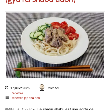
17 juillet 2026
Michaël
Recettes
Recettes japonaises
牛冷しゃぶうどん Le shabu shabu est une sorte de