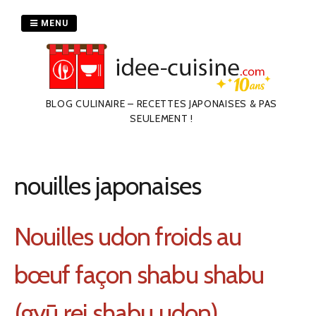
Passer
au
MENU
contenu
BLOG CULINAIRE – RECETTES JAPONAISES & PAS
SEULEMENT !
nouilles japonaises
Nouilles udon froids au
bœuf façon shabu shabu
(gyū rei shabu udon)