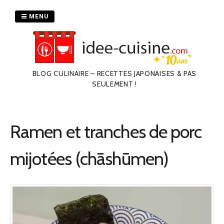
Passer
au
MENU
contenu
BLOG CULINAIRE – RECETTES JAPONAISES & PAS
SEULEMENT !
Ramen et tranches de porc
mijotées (chāshūmen)