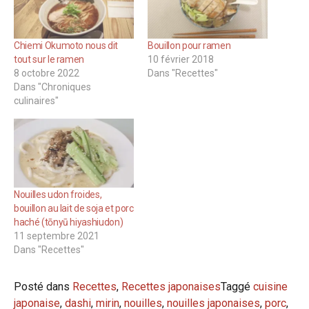
Chiemi Okumoto nous dit
Bouillon pour ramen
tout sur le ramen
10 février 2018
8 octobre 2022
Dans "Recettes"
Dans "Chroniques
culinaires"
Nouilles udon froides,
bouillon au lait de soja et porc
haché (tōnyū hiyashiudon)
11 septembre 2021
Dans "Recettes"
Posté dans
Recettes
,
Recettes japonaises
Taggé
cuisine
japonaise
,
dashi
,
mirin
,
nouilles
,
nouilles japonaises
,
porc
,