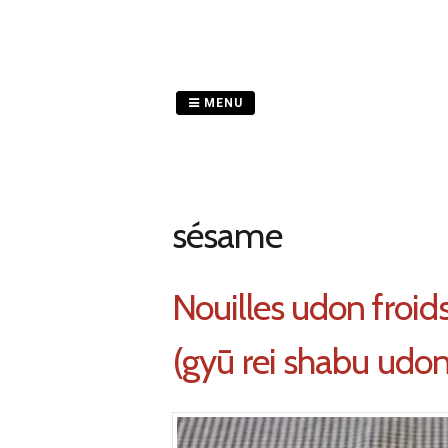
Passer
au
contenu
MENU
sésame
Nouilles udon froi
(gyū rei shabu udon