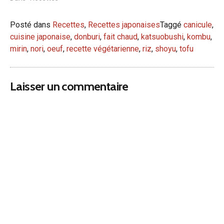
Posté dans
Recettes
,
Recettes japonaises
Taggé
canicule
,
cuisine japonaise
,
donburi
,
fait chaud
,
katsuobushi
,
kombu
,
mirin
,
nori
,
oeuf
,
recette végétarienne
,
riz
,
shoyu
,
tofu
Laisser un commentaire