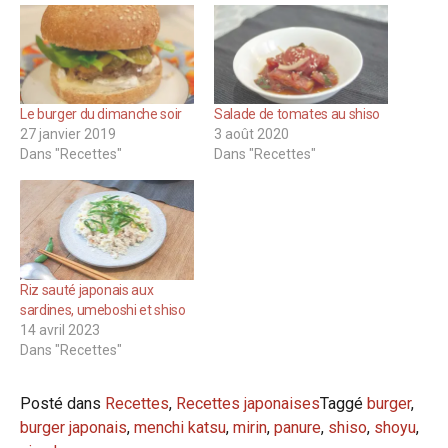
Le burger du dimanche soir
Salade de tomates au shiso
27 janvier 2019
3 août 2020
Dans "Recettes"
Dans "Recettes"
Riz sauté japonais aux
sardines, umeboshi et shiso
14 avril 2023
Dans "Recettes"
Posté dans
Recettes
,
Recettes japonaises
Taggé
burger
,
burger japonais
,
menchi katsu
,
mirin
,
panure
,
shiso
,
shoyu
,