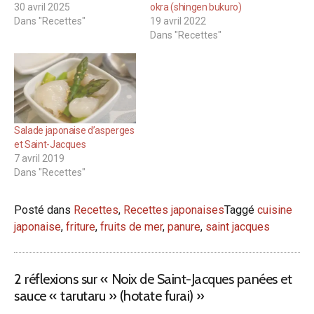
30 avril 2025
okra (shingen bukuro)
Dans "Recettes"
19 avril 2022
Dans "Recettes"
Salade japonaise d’asperges
et Saint-Jacques
7 avril 2019
Dans "Recettes"
Posté dans
Recettes
,
Recettes japonaises
Taggé
cuisine
japonaise
,
friture
,
fruits de mer
,
panure
,
saint jacques
2 réflexions sur «
Noix de Saint-Jacques panées et
sauce « tarutaru » (hotate furai)
»