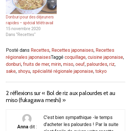
Donburi pour des déjeuners
rapides – spécial télétravail
15 novembre 2020
Dans "Recettes"
Posté dans
Recettes
,
Recettes japonaises
,
Recettes
régionales japonaises
Taggé
coquillage
,
cuisine japonaise
,
donburi
,
fruits de mer
,
mirin
,
miso
,
oeuf
,
palourdes
,
riz
,
sake
,
shoyu
,
spécialité régionale japonaise
,
tokyo
2 réflexions sur «
Bol de riz aux palourdes et au
miso (fukagawa meshi)
»
C’est bien sympathique -le temps
d’acheter les palourdes ! Par la suite
Anna
dit :