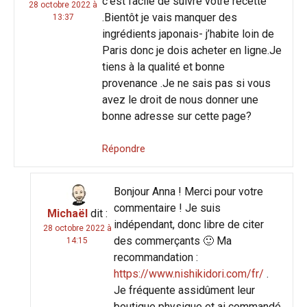
c’est facile de suivre votre recette
28 octobre 2022 à
.Bientôt je vais manquer des
13:37
ingrédients japonais- j’habite loin de
Paris donc je dois acheter en ligne.Je
tiens à la qualité et bonne
provenance .Je ne sais pas si vous
avez le droit de nous donner une
bonne adresse sur cette page?
Répondre
Bonjour Anna ! Merci pour votre
commentaire ! Je suis
Michaël
dit :
indépendant, donc libre de citer
28 octobre 2022 à
des commerçants 🙂 Ma
14:15
recommandation :
https://www.nishikidori.com/fr/
.
Je fréquente assidûment leur
boutique physique et ai commandé