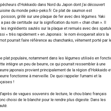
e pêcheurs d’Hokkaido dans Nord du Japon dont j’ai découvert
 cuisine du monde peko-peko.fr. Ce plat de saumon est
 poisson, grillé sur une plaque de fer avec des légumes. Yaki
y a pas de certitude sur la signification du nom « chan chan ». Il
r les ingrédients sautés sur la plaque et remués avec des spatul
ssi « très rapidement » en Japonais : le nom évoquerait alors la
e mot pourrait faire référence au chanchanko, vêtement porté par l
ce plat populaire, notamment dans les légumes utilisés en foncti
tte intègre un peu de beurre, ce qui pourrait ressembler à une
beurre japonais provient principalement de la région d’Hokkaido et
eurre fonctionne à merveille. De quoi rappeler l’umami et la
nçaises !
’après de vagues souvenirs de lecture, le chou blanc français
donc choisi de le blanchir pour le rendre plus digeste. Dans les
auté.