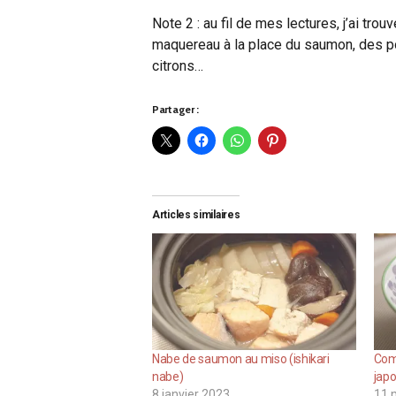
Note 2 : au fil de mes lectures, j’ai tr
maquereau à la place du saumon, des p
citrons…
Partager :
Articles similaires
Nabe de saumon au miso (ishikari
Com
nabe)
japo
8 janvier 2023
11 