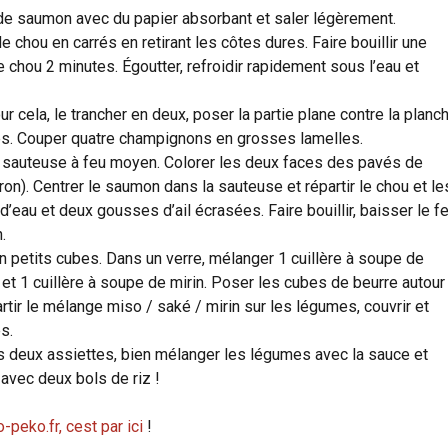
de saumon avec du papier absorbant et saler légèrement.
 chou en carrés en retirant les côtes dures. Faire bouillir une
e chou 2 minutes. Égoutter, refroidir rapidement sous l’eau et
r cela, le trancher en deux, poser la partie plane contre la planc
res. Couper quatre champignons en grosses lamelles.
e sauteuse à feu moyen. Colorer les deux faces des pavés de
on). Centrer le saumon dans la sauteuse et répartir le chou et le
d’eau et deux gousses d’ail écrasées. Faire bouillir, baisser le fe
.
n petits cubes. Dans un verre, mélanger 1 cuillère à soupe de
 et 1 cuillère à soupe de mirin. Poser les cubes de beurre autour
ir le mélange miso / saké / mirin sur les légumes, couvrir et
s.
 deux assiettes, bien mélanger les légumes avec la sauce et
 avec deux bols de riz !
-peko.fr, cest par ici
!