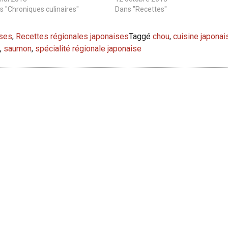
s "Chroniques culinaires"
Dans "Recettes"
ises
,
Recettes régionales japonaises
Taggé
chou
,
cuisine japonai
,
saumon
,
spécialité régionale japonaise