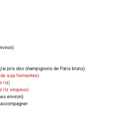
nviron)
j’ai pris des champignons de Paris bruns)
 de soja fermentée)
e riz)
de riz sirupeux)
es environ)
r accompagner