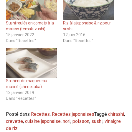
Sushi roulés en cornets à la
Riz à la japonaise & riz pour
maison (temaki zushi)
sushi
15 janvier 2022
12 juin 2016
Dans "Recettes"
Dans "Recettes"
Sashimi de maquereau
mariné (shimesaba)
13 janvier 2019
Dans "Recettes"
Posté dans
Recettes
,
Recettes japonaises
Taggé
chirashi
,
crevette
,
cuisine japonaise
,
nori
,
poisson
,
sushi
,
vinaigre
de riz