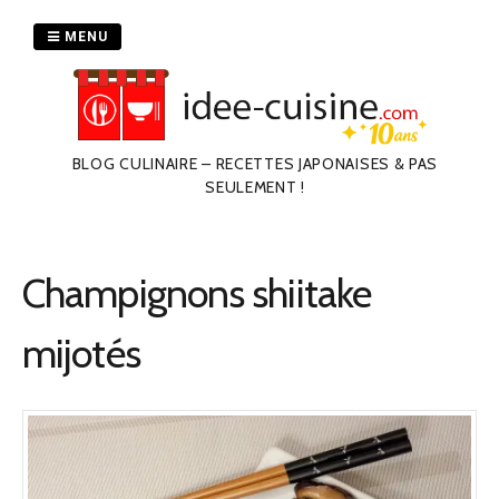
Passer
au
MENU
contenu
BLOG CULINAIRE – RECETTES JAPONAISES & PAS
SEULEMENT !
Champignons shiitake
mijotés