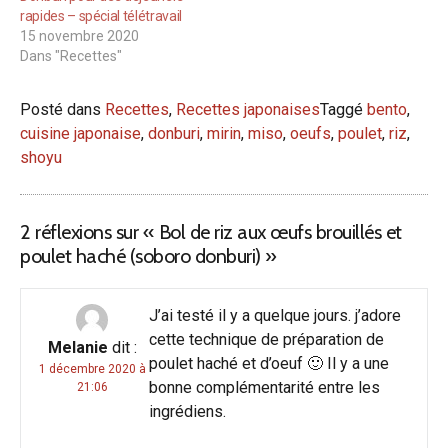
rapides – spécial télétravail
15 novembre 2020
Dans "Recettes"
Posté dans
Recettes
,
Recettes japonaises
Taggé
bento
,
cuisine japonaise
,
donburi
,
mirin
,
miso
,
oeufs
,
poulet
,
riz
,
shoyu
2 réflexions sur «
Bol de riz aux œufs brouillés et
poulet haché (soboro donburi)
»
J’ai testé il y a quelque jours. j’adore
cette technique de préparation de
Melanie
dit :
poulet haché et d’oeuf 🙂 Il y a une
1 décembre 2020 à
bonne complémentarité entre les
21:06
ingrédiens.