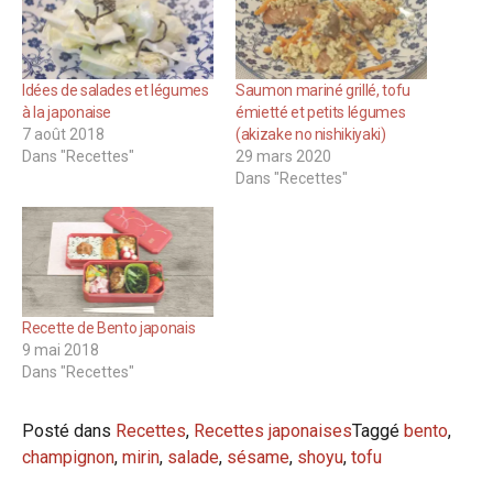
Idées de salades et légumes
Saumon mariné grillé, tofu
à la japonaise
émietté et petits légumes
7 août 2018
(akizake no nishikiyaki)
Dans "Recettes"
29 mars 2020
Dans "Recettes"
Recette de Bento japonais
9 mai 2018
Dans "Recettes"
Posté dans
Recettes
,
Recettes japonaises
Taggé
bento
,
champignon
,
mirin
,
salade
,
sésame
,
shoyu
,
tofu