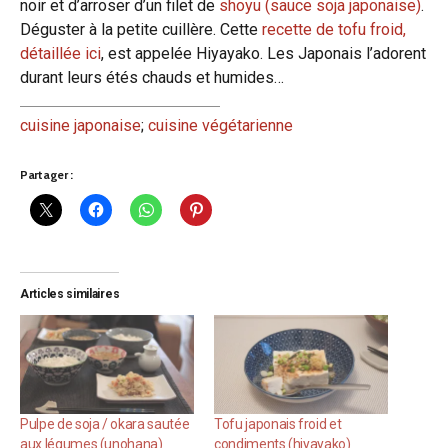
noir et d’arroser d’un filet de
shoyu (sauce soja japonaise)
.
Déguster à la petite cuillère. Cette
recette de tofu froid,
détaillée ici
, est appelée Hiyayako. Les Japonais l’adorent
durant leurs étés chauds et humides…
cuisine japonaise
;
cuisine végétarienne
Partager :
Articles similaires
Pulpe de soja / okara sautée
Tofu japonais froid et
aux légumes (unohana)
condiments (hiyayako)