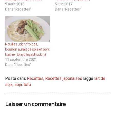
9 août 2016
5 juin 2017
Dans "Recettes"
Dans "Recettes"
Nouilles udon froides,
bouillon au lait de soja et porc
haché (tōnyū hiyashiudon)
11 septembre 2021
Dans "Recettes"
Posté dans
Recettes
,
Recettes japonaises
Taggé
lait de
soja
,
soja
,
tofu
Laisser un commentaire