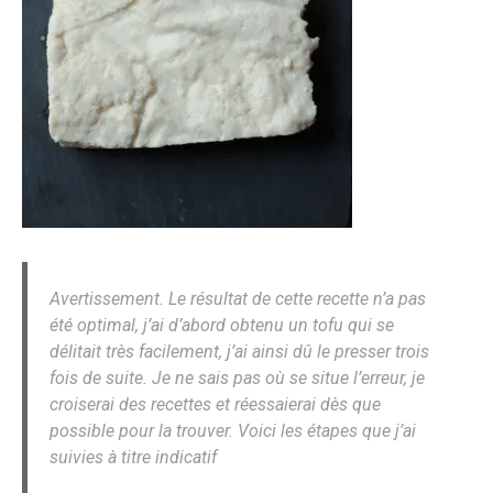
Avertissement. Le résultat de cette recette n’a pas
été optimal, j’ai d’abord obtenu un tofu qui se
délitait très facilement, j’ai ainsi dû le presser trois
fois de suite. Je ne sais pas où se situe l’erreur, je
croiserai des recettes et réessaierai dès que
possible pour la trouver. Voici les étapes que j’ai
suivies à titre indicatif