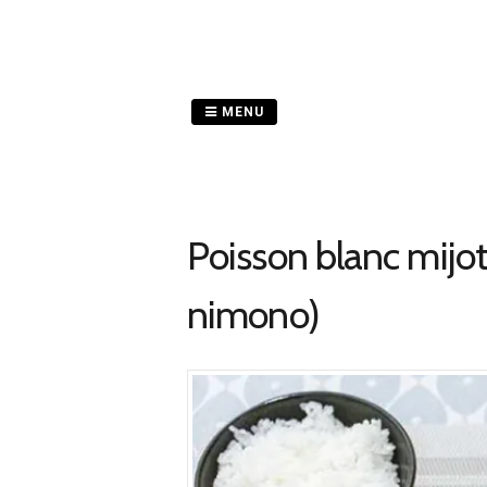
Passer
au
contenu
MENU
Poisson blanc mijot
nimono)