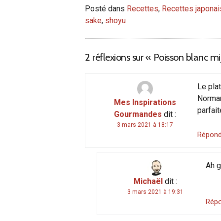
Posté dans
Recettes
,
Recettes japona
sake
,
shoyu
2 réflexions sur «
Poisson blanc mi
Le plat
Norman
Mes Inspirations
parfait
Gourmandes
dit :
3 mars 2021 à 18:17
Répond
Ah g
Michaël
dit :
3 mars 2021 à 19:31
Rép