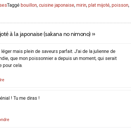
ises
Taggé
bouillon
,
cuisine japonaise
,
mirin
,
plat mijoté
,
poisson
,
joté à la japonaise (sakana no nimono)
»
 léger mais plein de saveurs parfait. J’ai de la julienne de
die, que mon poissonnier a depuis un moment, qui serait
e pour cela.
re
énial ! Tu me diras !
ondre