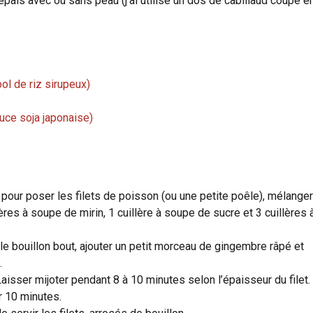
épais avec ou sans peau (j’ai utilisé un dos de cabillaud coupé e
ool de riz sirupeux)
uce soja japonaise)
our poser les filets de poisson (ou une petite poêle), mélanger
lères à soupe de mirin, 1 cuillère à soupe de sucre et 3 cuillères 
 le bouillon bout, ajouter un petit morceau de gingembre râpé et
.
 Laisser mijoter pendant 8 à 10 minutes selon l’épaisseur du filet.
r 10 minutes.