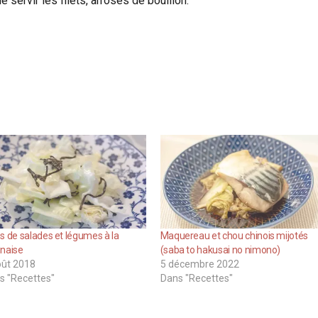
 servir les filets, arrosés de bouillon.
s de salades et légumes à la
Maquereau et chou chinois mijotés
onaise
(saba to hakusai no nimono)
oût 2018
5 décembre 2022
s "Recettes"
Dans "Recettes"