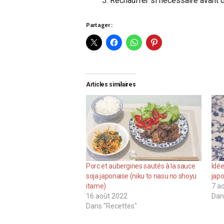
Réchauffer si nécessaire avant de
Partager :
Articles similaires
Porc et aubergines sautés à la sauce
Idée
soja japonaise (niku to nasu no shoyu
jap
itame)
7 a
16 août 2022
Dan
Dans "Recettes"