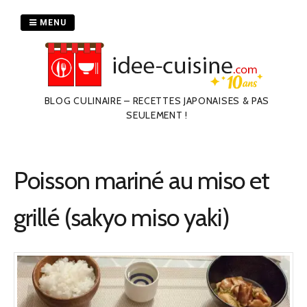
Passer
au
MENU
contenu
BLOG CULINAIRE – RECETTES JAPONAISES & PAS
SEULEMENT !
Poisson mariné au miso et
grillé (sakyo miso yaki)