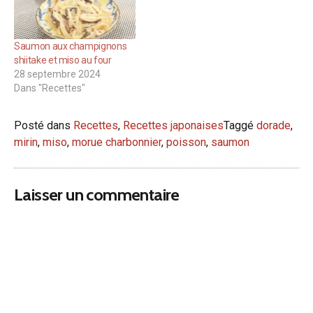
Saumon aux champignons
shiitake et miso au four
28 septembre 2024
Dans "Recettes"
Posté dans
Recettes
,
Recettes japonaises
Taggé
dorade
,
mirin
,
miso
,
morue charbonnier
,
poisson
,
saumon
Laisser un commentaire