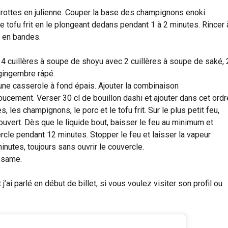
rottes en julienne. Couper la base des champignons enoki.
r le tofu frit en le plongeant dedans pendant 1 à 2 minutes. Rincer 
r en bandes.
 4 cuillères à soupe de shoyu avec 2 cuillères à soupe de saké, 
 gingembre râpé.
 une casserole à fond épais. Ajouter la combinaison
cement. Verser 30 cl de bouillon dashi et ajouter dans cet ordr
s, les champignons, le porc et le tofu frit. Sur le plus petit feu,
 couvert. Dès que le liquide bout, baisser le feu au minimum et
ercle pendant 12 minutes. Stopper le feu et laisser la vapeur
nutes, toujours sans ouvrir le couvercle.
ésame.
j’ai parlé en début de billet, si vous voulez visiter son profil ou