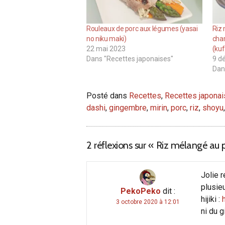
Rouleaux de porc aux légumes (yasai
Riz
no niku maki)
cham
22 mai 2023
(kuf
Dans "Recettes japonaises"
9 d
Dan
Posté dans
Recettes
,
Recettes japona
dashi
,
gingembre
,
mirin
,
porc
,
riz
,
shoyu
2 réflexions sur «
Riz mélangé au 
Jolie r
plusie
PekoPeko
dit :
hijiki :
3 octobre 2020 à 12:01
ni du 