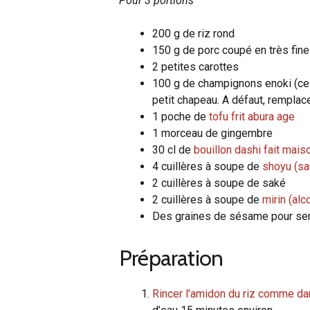
Pour 3 portions
200 g de riz rond
150 g de porc coupé en très fine
2 petites carottes
100 g de champignons enoki (ce s
petit chapeau. A défaut, rempla
1 poche de
tofu frit abura age
1 morceau de gingembre
30 cl de
bouillon dashi fait mais
4 cuillères à soupe de
shoyu (sa
2 cuillères à soupe de saké
2 cuillères à soupe de
mirin (alc
Des graines de sésame pour ser
Préparation
Rincer l’amidon du riz comme da