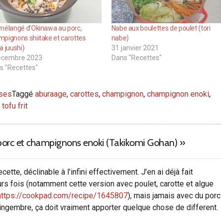
 mélangé d’Okinawa au porc,
Nabe aux boulettes de poulet (tori
pignons shiitake et carottes
nabe)
a juushi)
31 janvier 2021
écembre 2023
Dans "Recettes"
s "Recettes"
ises
Taggé
aburaage
,
carottes
,
champignon
,
champignon enoki
,
,
tofu frit
porc et champignons enoki (Takikomi Gohan)
»
ecette, déclinable à l’infini effectivement. J’en ai déjà fait
urs fois (notamment cette version avec poulet, carotte et algue
https://cookpad.com/recipe/1645807
), mais jamais avec du porc
gingembre, ça doit vraiment apporter quelque chose de different.