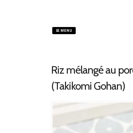
Passer
au
contenu
MENU
Riz mélangé au por
(Takikomi Gohan)