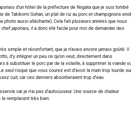
aponais d’un hôtel de la préfecture de Niigata que je suis tombé
e de Takikomi Gohan, un plat de riz au porc et champignons eno
 une photo aussi alléchante). Cela fait plusieurs années que nous
chef japonais, il a donc été facile pour moi de demander des
rès simple et réconfortant, que je n’avais encore jamais goûté. Il
otto, d’y intégrer un peu ce qu’on veut, directement dans
urs à substituer le porc par de la volaille, à supprimer la viande o
e seul risque que vous courez est d’avoir la main trop lourde su
assez cuit, car ces derniers absorberaient trop d’eau.
asserole car je n’ai pas d’autocuiseur. Une source de chaleur
 le remplacent très bien.