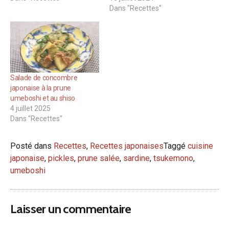
Dans "Recettes"
Salade de concombre
japonaise à la prune
umeboshi et au shiso
4 juillet 2025
Dans "Recettes"
Posté dans
Recettes
,
Recettes japonaises
Taggé
cuisine
japonaise
,
pickles
,
prune salée
,
sardine
,
tsukemono
,
umeboshi
Laisser un commentaire