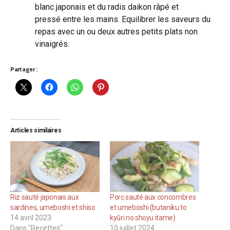
blanc japonais et du radis daikon râpé et
pressé entre les mains. Equilibrer les saveurs du
repas avec un ou deux autres petits plats non
vinaigrés.
Partager :
Articles similaires
Riz sauté japonais aux
Porc sauté aux concombres
sardines, umeboshi et shiso
et umeboshi (butaniku to
14 avril 2023
kyūri no shoyu itame)
Dans "Recettes"
10 juillet 2024