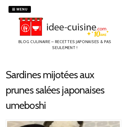
Passer
au
MENU
contenu
BLOG CULINAIRE – RECETTES JAPONAISES & PAS
SEULEMENT !
Sardines mijotées aux
prunes salées japonaises
umeboshi