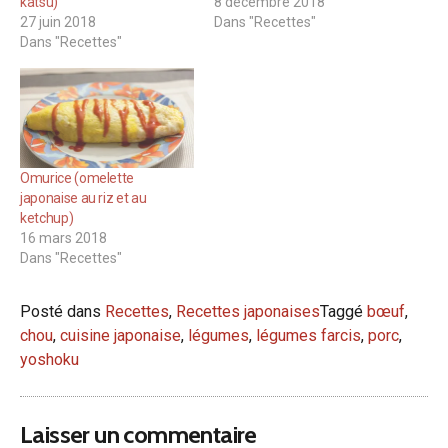
katsu)
8 décembre 2018
27 juin 2018
Dans "Recettes"
Dans "Recettes"
Omurice (omelette
japonaise au riz et au
ketchup)
16 mars 2018
Dans "Recettes"
Posté dans
Recettes
,
Recettes japonaises
Taggé
bœuf
,
chou
,
cuisine japonaise
,
légumes
,
légumes farcis
,
porc
,
yoshoku
Laisser un commentaire