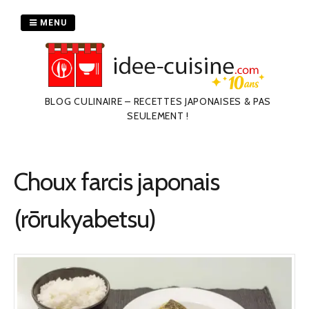
Passer
au
MENU
contenu
BLOG CULINAIRE – RECETTES JAPONAISES & PAS
SEULEMENT !
Choux farcis japonais
(rōrukyabetsu)