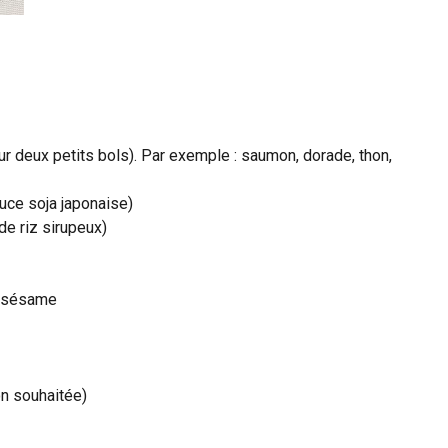
ur deux petits bols). Par exemple : saumon, dorade, thon,
uce soja japonaise)
de riz sirupeux)
e sésame
on souhaitée)