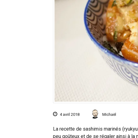
4 avril 2018
Michaël
La recette de sashimis marinés (ryukyu 
peu goûteux et de se régaler ainsi à la m