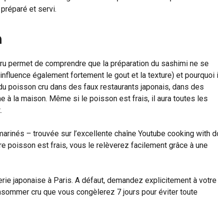
 préparé et servi.
n
 cru permet de comprendre que la préparation du sashimi ne se
nfluence également fortement le gout et la texture) et pourquoi i
 du poisson cru dans des faux restaurants japonais, dans des
la maison. Même si le poisson est frais, il aura toutes les
.
marinés – trouvée sur l’excellente chaîne Youtube cooking with 
re poisson est frais, vous le relèverez facilement grâce à une
rie japonaise à Paris. A défaut, demandez explicitement à votre
nsommer cru que vous congèlerez 7 jours pour éviter toute