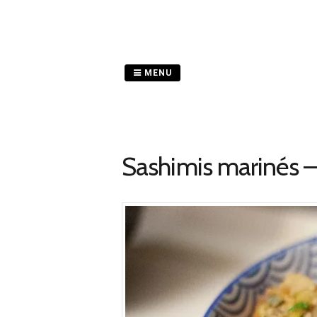
Passer
au
contenu
MENU
Sashimis marinés – 