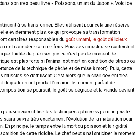
ns son très beau livre « Poissons, un art du Japon ». Voici ce
tinuent à se transformer. Elles utilisent pour cela une réserve
uvelle évidemment plus, ce qui provoque sa transformation
dont certaines responsables du
goût umami, le goût délicieux
.
on est considéré comme frais. Puis ses muscles se contractent
érique. Inutile de préciser que ce n’est pas le moment de
ique est plus forte si l’animal est mort en condition de stress o
ortance de la technique de pêche et de mise à mort). Puis, cette
s muscles se détruisent. C’est alors que la chair devient très
nt dégradées ont produit l’umami : le moment parfait de
composition se poursuit, le goût se dégrade et la viande devient
 poisson aura utilisé les techniques optimales pour ne pas le
s saura suivre très exactement l’évolution de la maturation pour
 En principe, le temps entre la mort du poisson et la rigidité
sparition de cette rigidité. Le chef peut ainsi anticiper le momen