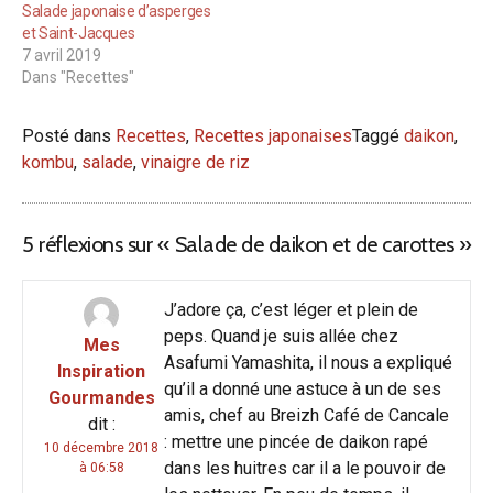
Salade japonaise d’asperges
et Saint-Jacques
7 avril 2019
Dans "Recettes"
Posté dans
Recettes
,
Recettes japonaises
Taggé
daikon
,
kombu
,
salade
,
vinaigre de riz
5 réflexions sur «
Salade de daikon et de carottes
»
J’adore ça, c’est léger et plein de
peps. Quand je suis allée chez
Mes
Asafumi Yamashita, il nous a expliqué
Inspiration
qu’il a donné une astuce à un de ses
Gourmandes
amis, chef au Breizh Café de Cancale
dit :
: mettre une pincée de daikon rapé
10 décembre 2018
dans les huitres car il a le pouvoir de
à 06:58