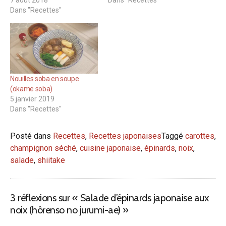
7 août 2018
Dans "Recettes"
Dans "Recettes"
Nouilles soba en soupe
(okame soba)
5 janvier 2019
Dans "Recettes"
Posté dans
Recettes
,
Recettes japonaises
Taggé
carottes
,
champignon séché
,
cuisine japonaise
,
épinards
,
noix
,
salade
,
shiitake
3 réflexions sur «
Salade d’épinards japonaise aux
noix (hôrenso no jurumi-ae)
»