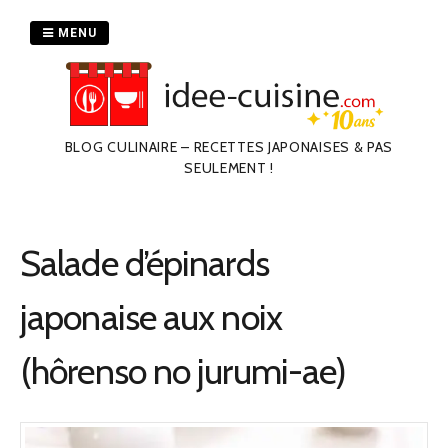
Passer
au
MENU
contenu
BLOG CULINAIRE – RECETTES JAPONAISES & PAS
SEULEMENT !
Salade d’épinards
japonaise aux noix
(hôrenso no jurumi-ae)