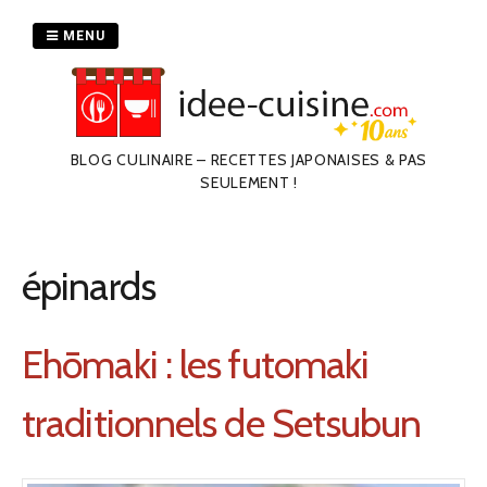
Passer
au
MENU
contenu
BLOG CULINAIRE – RECETTES JAPONAISES & PAS
SEULEMENT !
épinards
Ehōmaki : les futomaki
traditionnels de Setsubun