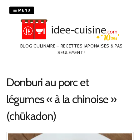
Passer
au
MENU
contenu
BLOG CULINAIRE – RECETTES JAPONAISES & PAS
SEULEMENT !
Donburi au porc et
légumes « à la chinoise »
(chūkadon)