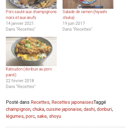
Porc sauté aux champignons
Salade de ramen (hiyashi
noirs et aux œufs
chuka)
14 janvier 2021
19 juin 2017
Dans "Recettes"
Dans "Recettes"
Katsudon (donburi au porc
pané)
22 février 2018
Dans "Recettes"
Posté dans
Recettes
,
Recettes japonaises
Taggé
champignon
,
chuka
,
cuisine japonaise
,
dashi
,
donburi
,
légumes
,
porc
,
sake
,
shoyu