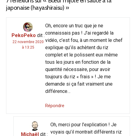
7 réflexions sur «
Bœuf mijoté en sauce à la
japonaise (hayashiraisu)
»
Oh, encore un truc que je ne
connaissais pas ! J’ai regardé la
PekoPeko
dit :
vidéo, c’est fou, à un moment le chef
22 novembre 2020
explique qu’ils achètent du riz
à 13:25
complet et le polissent eux même
tous les jours en fonction de la
quantité nécessaire, pour avoir
toujours du riz « frais » ! Je me
demande si ça fait vraiment une
différence…
Répondre
Oh, merci pour l’explication ! Je
voyais qu’il montrait différents riz
Michaël
dit :