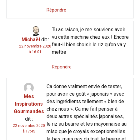
Répondre
Tu as raison, je me souviens avoir
vu cette machine chez eux ! Encore
Michaël
dit :
faut-il bien choisir le riz qu’on va y
22 novembre 2020
mettre
à 16:01
Répondre
Ca donne vraiment envie de tester,
pour avoir ce goût « japonais » avec
Mes
des ingrédients tellement « bien de
Inspirations
chez nous ». Ca me fait penser à
Gourmandes
deux autres spécialités japonaises,
dit :
le riz au beurre et les mayonnaise au
22 novembre 2020
miso que je croyais exceptionnelles
à 17:45
là-bas, mais pas du tout, le beurre et