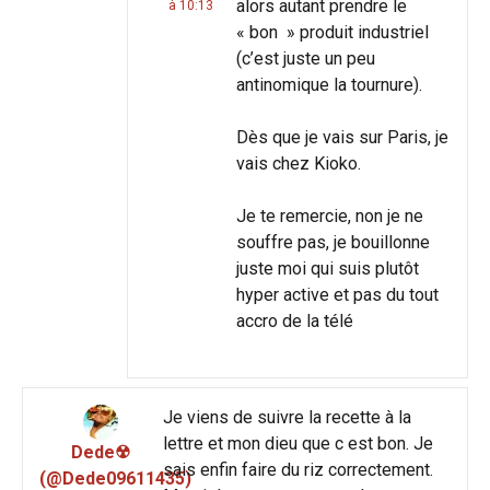
alors autant prendre le
à 10:13
« bon » produit industriel
(c’est juste un peu
antinomique la tournure).
Dès que je vais sur Paris, je
vais chez Kioko.
Je te remercie, non je ne
souffre pas, je bouillonne
juste moi qui suis plutôt
hyper active et pas du tout
accro de la télé
Je viens de suivre la recette à la
lettre et mon dieu que c est bon. Je
Dede☢
sais enfin faire du riz correctement.
(@Dede09611435)