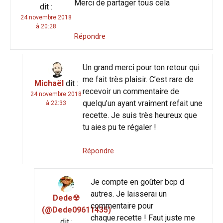
Merci de partager tous cela
dit :
24 novembre 2018
à 20:28
Répondre
Un grand merci pour ton retour qui
me fait très plaisir. C’est rare de
Michaël
dit :
recevoir un commentaire de
24 novembre 2018
quelqu’un ayant vraiment refait une
à 22:33
recette. Je suis très heureux que
tu aies pu te régaler !
Répondre
Je compte en goûter bcp d
autres. Je laisserai un
Dede☢
commentaire pour
(@Dede09611435)
chaque.recette ! Faut juste me
dit :