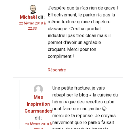
J’espère que tu n’as rien de grave !
Effectivement, le panko n’a pas la
Michaël
dit :
même texture qu’une chapelure
22 février 2018 à
classique. C’est un produit
22:33
industriel pas très clean mais il
permet d’avoir un agréable
croquant. Merci pour ton
compliment !
Répondre
Une petite fracture, je vais
rebaptiser le blog « la cuisine du
Mes
héron » que des recettes qu’on
Inspiration
peut faire sur une jambe 😉
Gourmandes
merci de ta réponse. Je croyais
dit :
naïvement que le panko faisait
23 février 2018 à