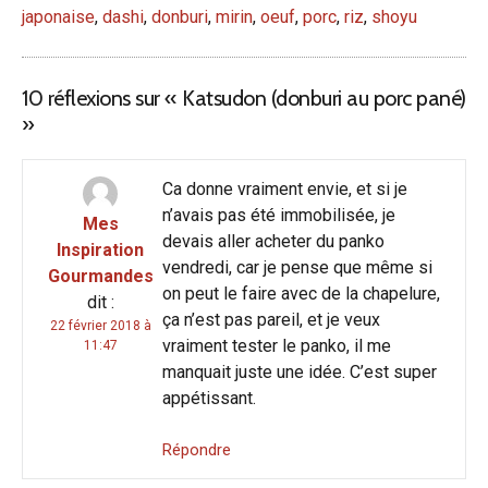
japonaise
,
dashi
,
donburi
,
mirin
,
oeuf
,
porc
,
riz
,
shoyu
10 réflexions sur «
Katsudon (donburi au porc pané)
»
Ca donne vraiment envie, et si je
n’avais pas été immobilisée, je
Mes
devais aller acheter du panko
Inspiration
vendredi, car je pense que même si
Gourmandes
on peut le faire avec de la chapelure,
dit :
ça n’est pas pareil, et je veux
22 février 2018 à
vraiment tester le panko, il me
11:47
manquait juste une idée. C’est super
appétissant.
Répondre