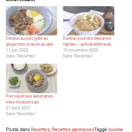
Donburi au porc grillé au
Donburi pour des déjeuners
gingembre et œufs au plat
rapides – spécial télétravail
11 juin 2023
15 novembre 2020
Dans "Recettes"
Dans "Recettes"
Porc sauté aux aubergines,
miso et sauce soja
27 août 2021
Dans "Recettes"
Posté dans
Recettes
,
Recettes japonaises
Taggé
cuisine