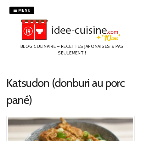
Passer
au
MENU
contenu
BLOG CULINAIRE – RECETTES JAPONAISES & PAS
SEULEMENT !
Katsudon (donburi au porc
pané)