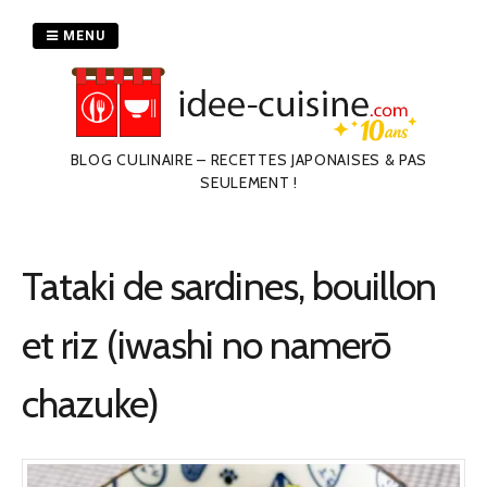
Passer
au
MENU
contenu
BLOG CULINAIRE – RECETTES JAPONAISES & PAS
SEULEMENT !
Tataki de sardines, bouillon
et riz (iwashi no namerō
chazuke)