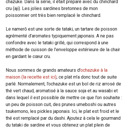
chazuke. Dans la série, il était préparé avec du chinchard
cru (aji). Les jolies sardines bretonnes de mon
poissonnier ont très bien remplacé le chinchard.
Le namerō est une sorte de tataki, un tartare de poisson
agrémenté d’aromates typiquement japonais. A ne pas
confondre avec le tataki grillé, qui correspond à une
méthode de cuisson de l’enveloppe extérieure de la chair
en gardant le cœur cru.
Nous sommes de grands amateurs d’
ochazuke à la
maison (la recette est ici)
, ce plat m’a donc tout de suite
parlé. Normalement, l’ochazuke est un bol de riz arrosé de
thé vert chaud, aromatisé à la sauce soja et au wasabi et
dans lequel il est possible de mettre ce que l’on souhaite :
un peu de poisson cuit, des prunes umeboshi ou autres
tsukemono, les pickles japonais. Ici, le plat est froid et le
thé est remplacé par du dashi. Ajoutez à cela le gourmand
du tataki de sardine et vous obtenez un plat plein de