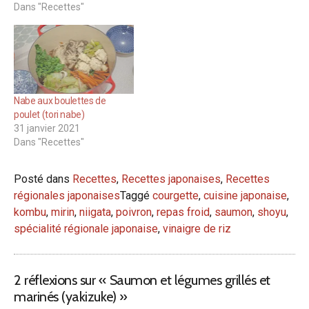
Dans "Recettes"
Nabe aux boulettes de
poulet (tori nabe)
31 janvier 2021
Dans "Recettes"
Posté dans
Recettes
,
Recettes japonaises
,
Recettes
régionales japonaises
Taggé
courgette
,
cuisine japonaise
,
kombu
,
mirin
,
niigata
,
poivron
,
repas froid
,
saumon
,
shoyu
,
spécialité régionale japonaise
,
vinaigre de riz
2 réflexions sur «
Saumon et légumes grillés et
marinés (yakizuke)
»