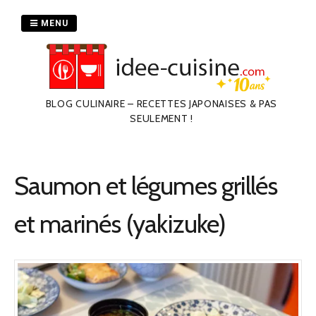
Passer
au
MENU
contenu
BLOG CULINAIRE – RECETTES JAPONAISES & PAS
SEULEMENT !
Saumon et légumes grillés
et marinés (yakizuke)