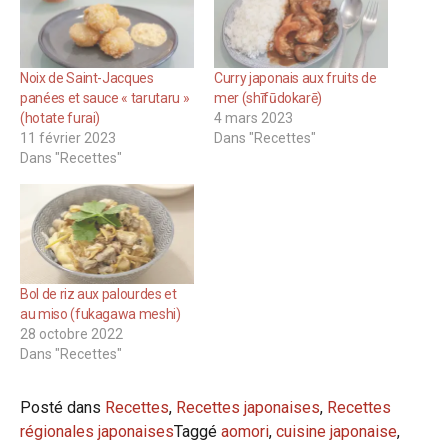
Noix de Saint-Jacques
Curry japonais aux fruits de
panées et sauce « tarutaru »
mer (shīfūdokarē)
(hotate furai)
4 mars 2023
11 février 2023
Dans "Recettes"
Dans "Recettes"
Bol de riz aux palourdes et
au miso (fukagawa meshi)
28 octobre 2022
Dans "Recettes"
Posté dans
Recettes
,
Recettes japonaises
,
Recettes
régionales japonaises
Taggé
aomori
,
cuisine japonaise
,