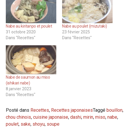
Nabe au kiritanpo et poulet
Nabe au poulet (mizutaki)
31 octobre 2020
23 février 2025
Dans "Recettes"
Dans "Recettes"
Nabe de saumon au miso
(ishikari nabe)
8 janvier 2023
Dans "Recettes"
Posté dans
Recettes
,
Recettes japonaises
Taggé
bouillon
,
chou chinois
,
cuisine japonaise
,
dashi
,
mirin
,
miso
,
nabe
,
poulet
,
sake
,
shoyu
,
soupe