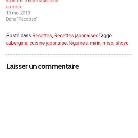
vapeur et crème de sésame
au miso
19 mai 2019
Dans "Recettes"
Posté dans
Recettes
,
Recettes japonaises
Taggé
aubergine
,
cuisine japonaise
,
légumes
,
mirin
,
miso
,
shoyu
Laisser un commentaire