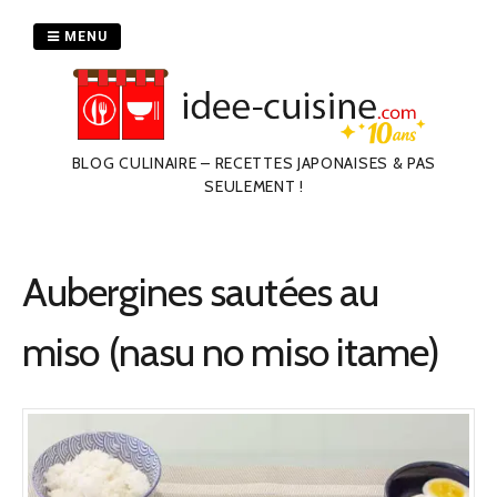
Passer
au
MENU
contenu
BLOG CULINAIRE – RECETTES JAPONAISES & PAS
SEULEMENT !
Aubergines sautées au
miso (nasu no miso itame)