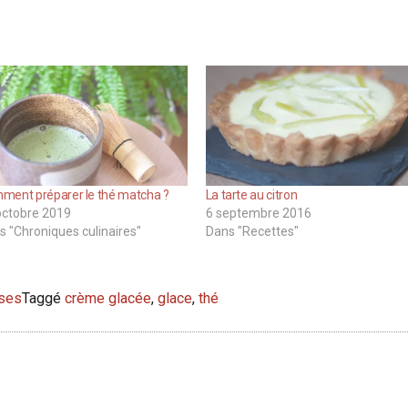
ment préparer le thé matcha ?
La tarte au citron
octobre 2019
6 septembre 2016
s "Chroniques culinaires"
Dans "Recettes"
ises
Taggé
crème glacée
,
glace
,
thé