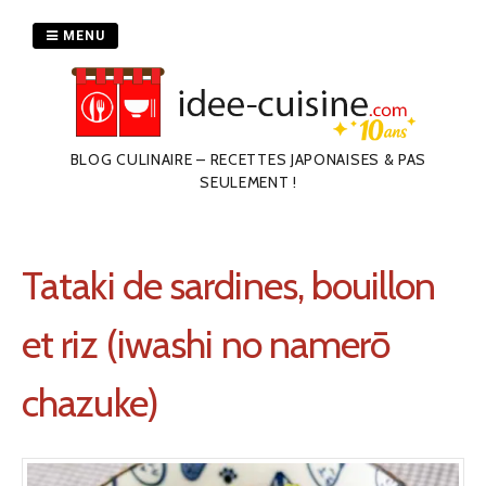
Passer
au
MENU
contenu
BLOG CULINAIRE – RECETTES JAPONAISES & PAS
SEULEMENT !
Tataki de sardines, bouillon
et riz (iwashi no namerō
chazuke)