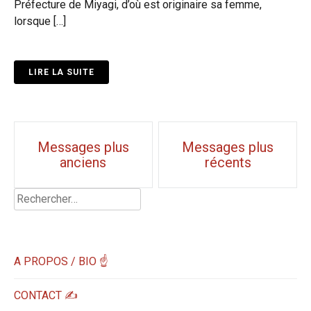
Préfecture de Miyagi, d’où est originaire sa femme,
lorsque […]
LIRE LA SUITE
Navigation
Messages plus
Messages plus
anciens
récents
messages
Rechercher :
A PROPOS / BIO ☝
CONTACT ✍️