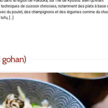
dans la région de Fukuoka, sur l’île de Kyūshū. Bien qu’étant
des techniques de cuisson chinoises, notamment des plats à base 
ré avec du poulet, des champignons et des légumes comme du cho
tofu, […]
i gohan)