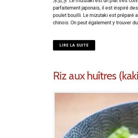
水炊き Le mizutaki est un plat très connu 
parfaitement japonais, il est inspiré 
poulet bouilli. Le mizutaki est prépa
chinois. On peut également y trouver du 
LIRE LA SUITE
Riz aux huîtres (kak