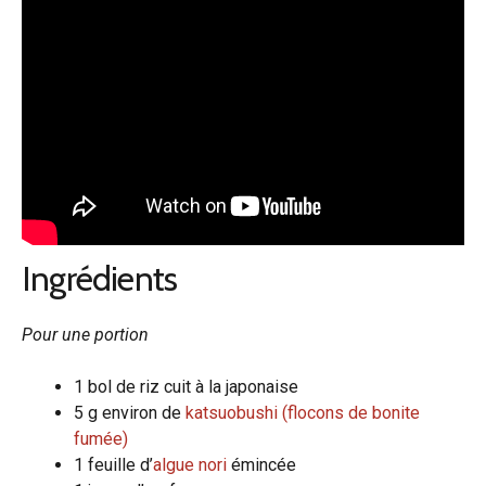
Ingrédients
Pour une portion
1 bol de riz cuit à la japonaise
5 g environ de
katsuobushi (flocons de bonite
fumée)
1 feuille d’
algue nori
émincée