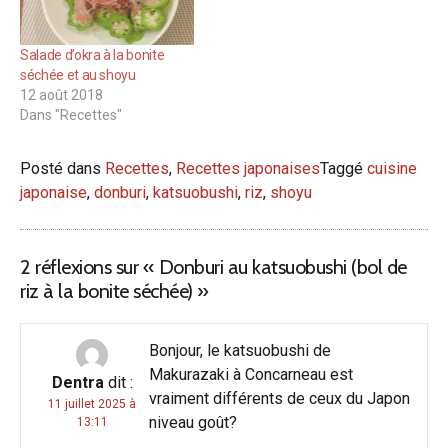
Salade d’okra à la bonite
séchée et au shoyu
12 août 2018
Dans "Recettes"
Posté dans
Recettes
,
Recettes japonaises
Taggé
cuisine
japonaise
,
donburi
,
katsuobushi
,
riz
,
shoyu
2 réflexions sur «
Donburi au katsuobushi (bol de
riz à la bonite séchée)
»
Bonjour, le katsuobushi de
Makurazaki à Concarneau est
Dentra
dit :
vraiment différents de ceux du Japon
11 juillet 2025 à
niveau goût?
13:11