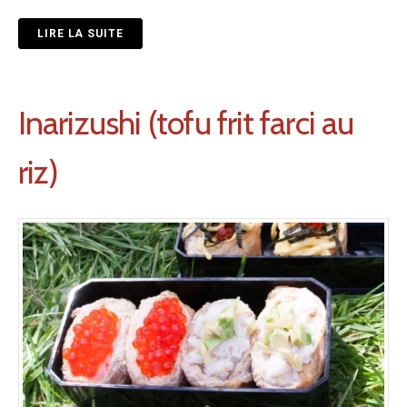
LIRE LA SUITE
Inarizushi (tofu frit farci au
riz)