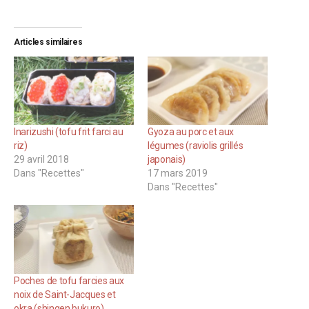
Articles similaires
Inarizushi (tofu frit farci au
Gyoza au porc et aux
riz)
légumes (raviolis grillés
29 avril 2018
japonais)
Dans "Recettes"
17 mars 2019
Dans "Recettes"
Poches de tofu farcies aux
noix de Saint-Jacques et
okra (shingen bukuro)