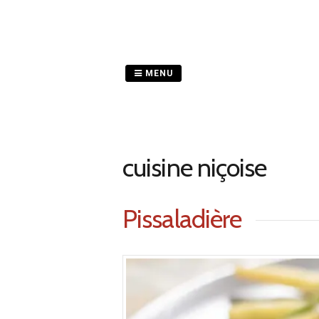
Passer
au
contenu
MENU
cuisine niçoise
Pissaladière