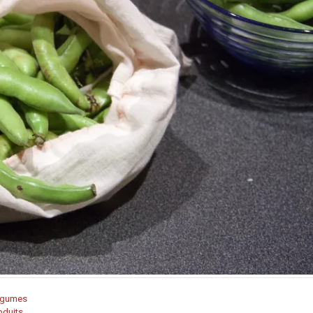
égumes
oduits