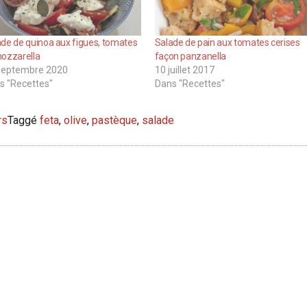
de de quinoa aux figues, tomates
Salade de pain aux tomates cerises
mozzarella
façon panzanella
septembre 2020
10 juillet 2017
s "Recettes"
Dans "Recettes"
rs
Taggé
feta
,
olive
,
pastèque
,
salade