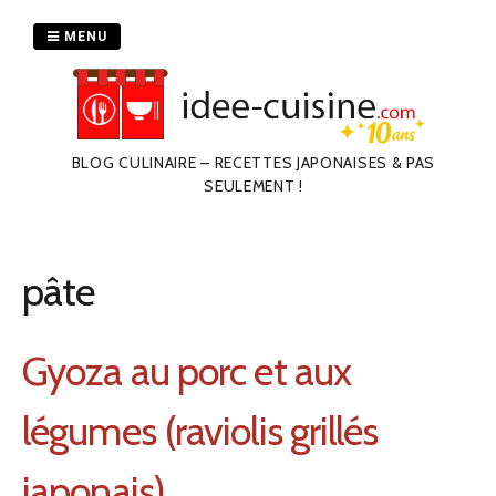
Passer
au
MENU
contenu
BLOG CULINAIRE – RECETTES JAPONAISES & PAS
SEULEMENT !
pâte
Gyoza au porc et aux
légumes (raviolis grillés
japonais)