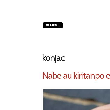
Passer
au
contenu
MENU
konjac
Nabe au kiritanpo e