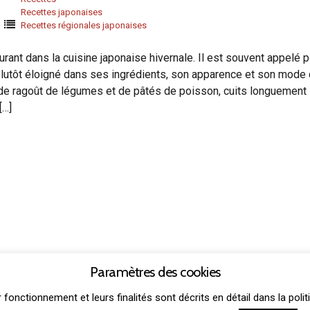
Recettes japonaises
Recettes régionales japonaises
ant dans la cuisine japonaise hivernale. Il est souvent appelé p
, plutôt éloigné dans ses ingrédients, son apparence et son mode
e de ragoût de légumes et de pâtés de poisson, cuits longuement
[…]
Paramètres des cookies
THEME: GRIDSBY BY
MODERNTHEMES.NET
r fonctionnement et leurs finalités sont décrits en détail dans la po