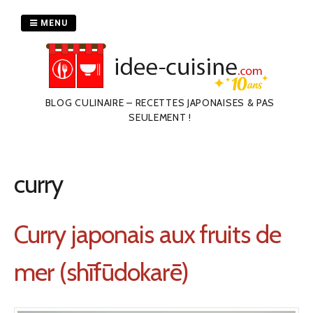
Passer
au
MENU
contenu
BLOG CULINAIRE – RECETTES JAPONAISES & PAS
SEULEMENT !
curry
Curry japonais aux fruits de
mer (shīfūdokarē)