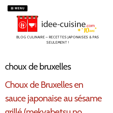
Passer
au
MENU
contenu
BLOG CULINAIRE – RECETTES JAPONAISES & PAS
SEULEMENT !
choux de bruxelles
Choux de Bruxelles en
sauce japonaise au sésame
grillé (mekyabetsu no